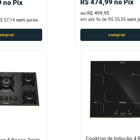
R$ 474,99 no Pix
 no Pix
ou R$ 499,95
em até
9x de R$ 55,55
sem j
$ 57,14
sem juros
comprar
omprar
Cooktop de Indução 4 