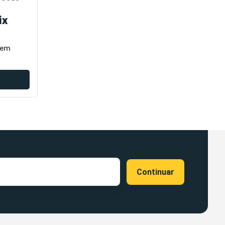
ix
em