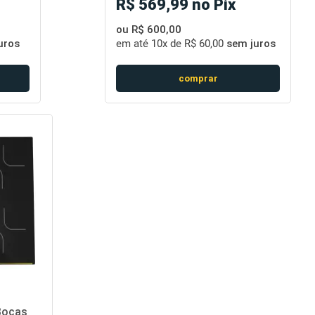
R$ 569,99 no Pix
ou R$ 600,00
uros
em até
10x de R$ 60,00
sem juros
comprar
Bocas