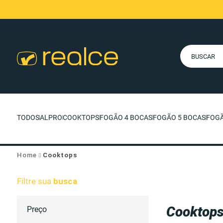
TODOS
ALPRO
COOKTOPS
FOGÃO 4 BOCAS
FOGÃO 5 BOCAS
FOGÃ
Home
Cooktops
Filtre sua
busca
Cooktop
Preço