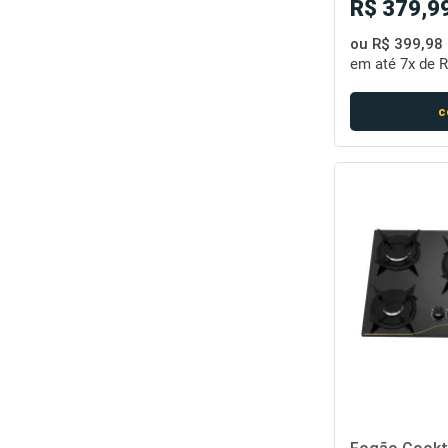
R$ 379,99
ou R$ 399,98
em até
7x de R
c