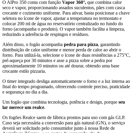
O AlPro 350 conta com função
Vapor 360°,
que combina calor
seco e vapor, proporcionando assados suculentos, pães com casca
crocante e cozimento uniforme. Para ativar, basta posicionar a chave
seletora no ícone de vapor, ajustar a temperatura no termostato e
colocar 200 ml de água no reservatório centralizado no fundo do
forno (acompanha o produto). O vapor também facilita a limpeza,
reduzindo a aderência de respingos e resíduos.
Além disso, o fogão acompanha
pedra para pizza
, garantindo
distribuição de calor uniforme e menor perda de calor ao abrir o
forno. Para utilizá-la, selecione o ícone de duas resistências a 275°C,
pré-aqueça por 30 minutos e asse a pizza sobre a pedra por
aproximadamente 10 minutos ou até dourar, obtendo uma base
crocante estilo pizzaria.
O timer integrado desliga automaticamente o forno e a luz interna ao
final do tempo programado, oferecendo controle preciso, praticidade
e segurança no dia a dia.
Um fogão que combina tecnologia, potência e design, porque
seu
lar merece um realce
.
Os fogões Realce saem de fábrica prontos para uso com gás GLP.
Caso seja necessária a conversão para gás natural (GN), o serviço
deverá ser solicitado pelo consumidor junto à nossa Rede de