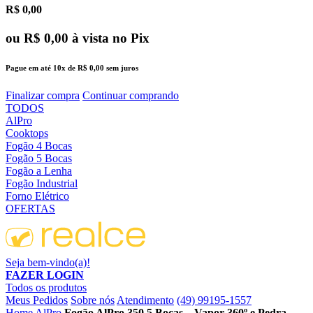
R$ 0,00
ou
R$ 0,00
à vista no Pix
Pague em até
10x
de
R$ 0,00
sem juros
Finalizar compra
Continuar comprando
TODOS
AlPro
Cooktops
Fogão 4 Bocas
Fogão 5 Bocas
Fogão a Lenha
Fogão Industrial
Forno Elétrico
OFERTAS
Seja bem-vindo(a)!
FAZER LOGIN
Todos os produtos
Meus Pedidos
Sobre nós
Atendimento
(49) 99195-1557
Home
AlPro
Fogão AlPro 350 5 Bocas – Vapor 360º e Pedra