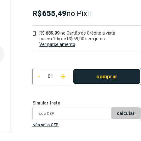
R$
655,49
no Pix
R$
689,99
no Cartão de Crédito a vista
ou em
10x de R$ 69,00
sem juros
Ver parcelamento
1x
R$ 689,99
2x
R$ 345,00
3x
R$ 230,00
-
+
4x
R$ 172,50
comprar
01
5x
R$ 138,00
6x
R$ 115,00
7x
R$ 98,57
8x
R$ 86,25
Simular frete
9x
R$ 76,67
calcular
10x
R$ 69,00
Não sei o CEP