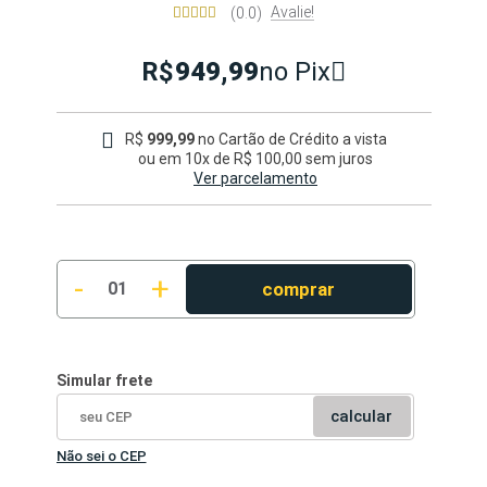
Avalie!
(0.0)
R$
949,99
no Pix
R$
999,99
no Cartão de Crédito a vista
ou em
10x de R$ 100,00
sem juros
Ver parcelamento
1x
R$ 999,99
2x
R$ 500,00
3x
R$ 333,33
-
+
4x
R$ 250,00
comprar
01
5x
R$ 200,00
6x
R$ 166,67
7x
R$ 142,86
8x
R$ 125,00
Simular frete
9x
R$ 111,11
calcular
10x
R$ 100,00
Não sei o CEP